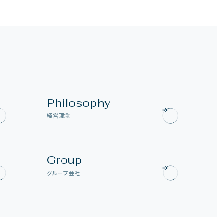
P
h
i
l
o
s
o
p
h
y
経
営
理
念
G
r
o
u
p
グ
ル
ー
プ
会
社