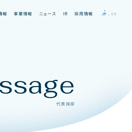
情
報
事
業
情
報
ニ
ュ
ー
ス
I
R
採
用
情
報
J
P
E
N
ssage
代表挨拶