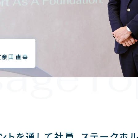
age
To
左奈田 直幸
ントを通して社員、ステークホ