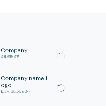
C
o
m
p
a
n
y
会
社
概
要
・
沿
革
C
o
m
p
a
n
y
n
a
m
e
L
o
g
o
社
名
・
ロ
ゴ
に
か
け
る
想
い