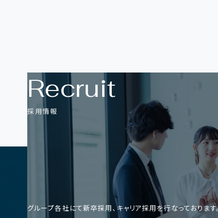
R
e
c
r
u
i
t
採
用
情
報
グループ各社にて新卒採用、キャリア採用を行なっております