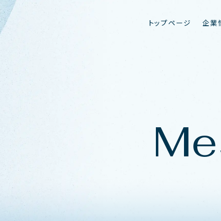
ト
ッ
プ
ペ
ー
ジ
企
業
Me