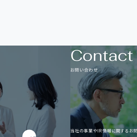
C
o
n
t
a
c
t
お
問
い
合
わ
せ
。
当社の事業やIR情報に関するお