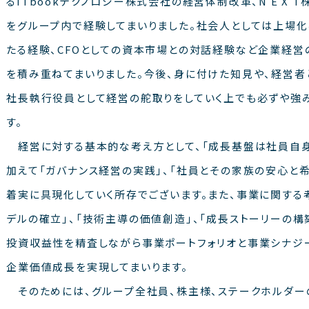
るITbookテクノロジー株式会社の経営体制改革、N E X
をグループ内で経験してまいりました。社会人としては上場
たる経験、CFOとしての資本市場との対話経験など企業経営
を積み重ねてまいりました。今後、身に付けた知見や、経営
社長執行役員として経営の舵取りをしていく上でも必ずや強
す。
経営に対する基本的な考え方として、「成長基盤は社員自身
加えて「ガバナンス経営の実践」、「社員とその家族の安心と希
着実に具現化していく所存でございます。また、事業に関する
デルの確立」、「技術主導の価値創造」、「成長ストーリーの構
投資収益性を精査しながら事業ポートフォリオと事業シナジ
企業価値成長を実現してまいります。
そのためには、グループ全社員、株主様、ステークホルダー