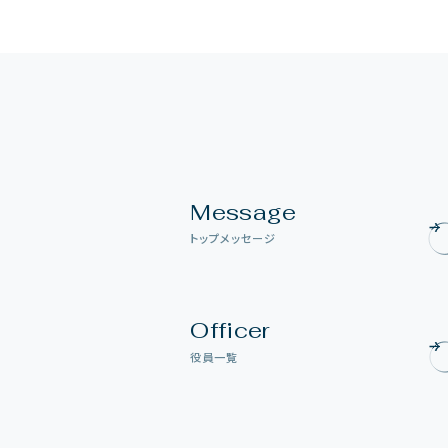
M
e
s
s
a
g
e
ト
ッ
プ
メ
ッ
セ
ー
ジ
O
f
f
i
c
e
r
役
員
一
覧