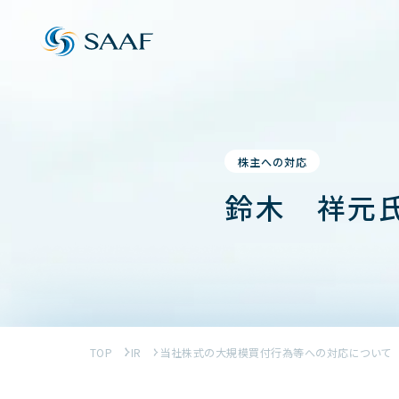
株主への対応
鈴木 祥元
TOP
IR
当社株式の大規模買付行為等への対応について