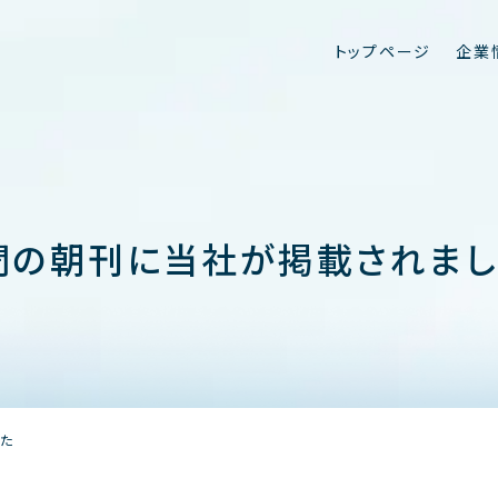
ト
ッ
プ
ペ
ー
ジ
企
業
聞の朝刊に当社が掲載されまし
た