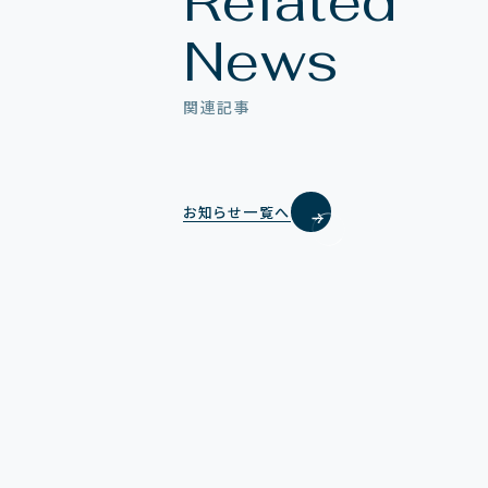
Related
News
関連記事
お
知
ら
せ
一
覧
へ