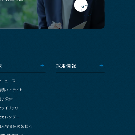
R
採
用
情
報
R
ニ
ュ
ー
ス
業
績
ハ
イ
ラ
イ
ト
電
子
公
告
R
ラ
イ
ブ
ラ
リ
R
カ
レ
ン
ダ
ー
個
人
投
資
家
の
皆
様
へ