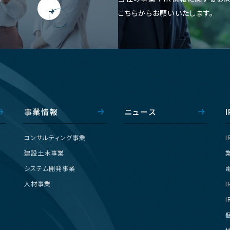
こちらからお願いいたします。
事
業
情
報
ニ
ュ
ー
ス
I
コ
ン
サ
ル
テ
ィ
ン
グ
事
業
I
建
設
土
木
事
業
シ
ス
テ
ム
開
発
事
業
人
材
事
業
I
I