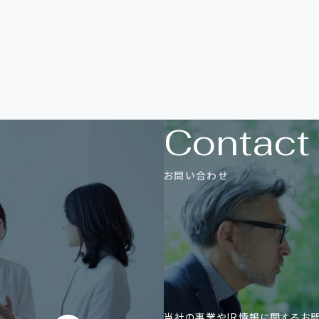
C
o
n
t
a
c
t
お
問
い
合
わ
せ
。
当社の事業やIR情報に関するお