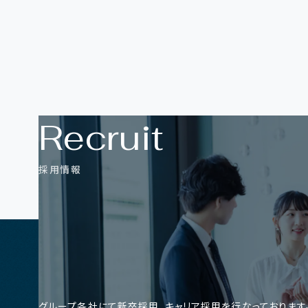
R
e
c
r
u
i
t
採
用
情
報
グループ各社にて新卒採用、キャリア採用を行なっております