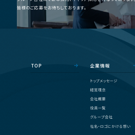
皆様のご応募をお待ちしております。
T
O
P
企
業
情
報
ト
ッ
プ
メ
ッ
セ
ー
ジ
経
営
理
念
会
社
概
要
役
員
一
覧
グ
ル
ー
プ
会
社
社
名
・
ロ
ゴ
に
か
け
る
想
い