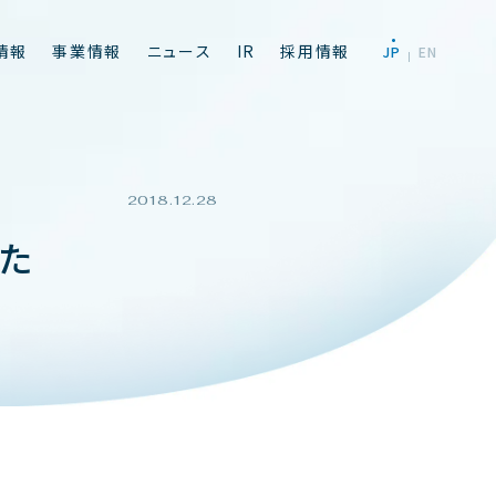
情
報
事
業
情
報
ニ
ュ
ー
ス
I
R
採
用
情
報
J
P
E
N
2018.12.28
た