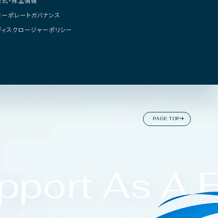
株
式
・
株
主
情
報
コ
ー
ポ
レ
ー
ト
ガ
バ
ナ
ン
ス
デ
ィ
ス
ク
ロ
ー
ジ
ャ
ー
ポ
リ
シ
ー
P
A
G
E
T
O
P
port As A F