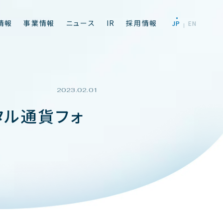
情
報
事
業
情
報
ニ
ュ
ー
ス
I
R
採
用
情
報
J
P
E
N
2023.02.01
タル通貨フォ