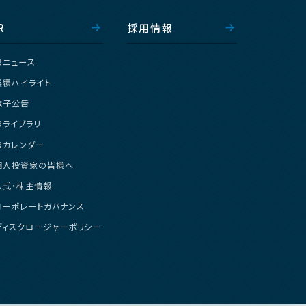
R
採
用
情
報
R
ニ
ュ
ー
ス
業
績
ハ
イ
ラ
イ
ト
電
子
公
告
R
ラ
イ
ブ
ラ
リ
R
カ
レ
ン
ダ
ー
個
人
投
資
家
の
皆
様
へ
株
式
・
株
主
情
報
コ
ー
ポ
レ
ー
ト
ガ
バ
ナ
ン
ス
デ
ィ
ス
ク
ロ
ー
ジ
ャ
ー
ポ
リ
シ
ー