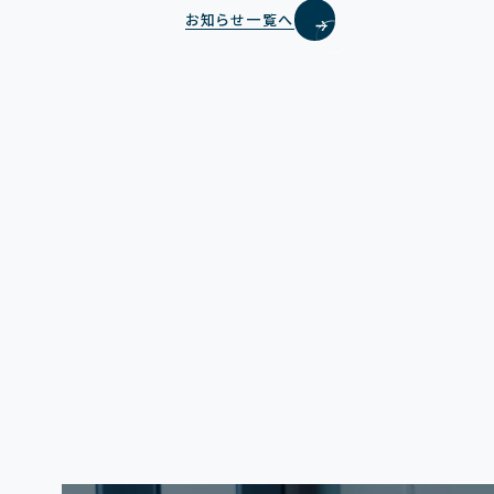
お
知
ら
せ
一
覧
へ