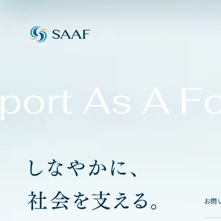
ort As A Fo
お
問