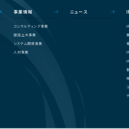
事
業
情
報
ニ
ュ
ー
ス
I
コ
ン
サ
ル
テ
ィ
ン
グ
事
業
I
建
設
土
木
事
業
シ
ス
テ
ム
開
発
事
業
人
材
事
業
I
I