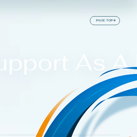
P
A
G
E
T
O
P
pport As A 