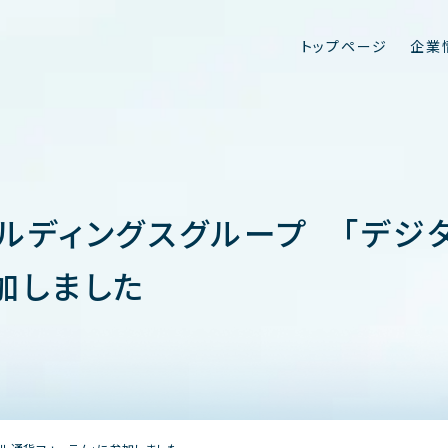
ト
ッ
プ
ペ
ー
ジ
企
業
ホールディングスグループ 「デジ
加しました