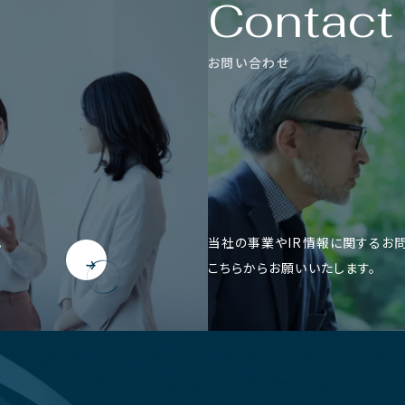
C
o
n
t
a
c
t
お
問
い
合
わ
せ
。
当社の事業やIR情報に関するお
こちらからお願いいたします。