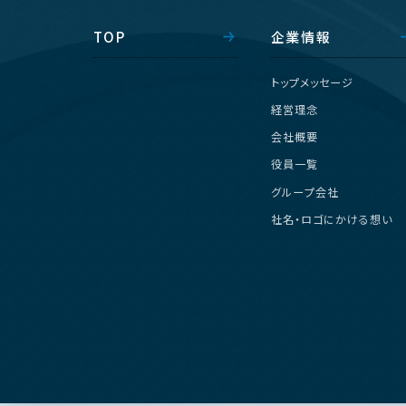
T
O
P
企
業
情
報
ト
ッ
プ
メ
ッ
セ
ー
ジ
経
営
理
念
会
社
概
要
役
員
一
覧
グ
ル
ー
プ
会
社
社
名
・
ロ
ゴ
に
か
け
る
想
い