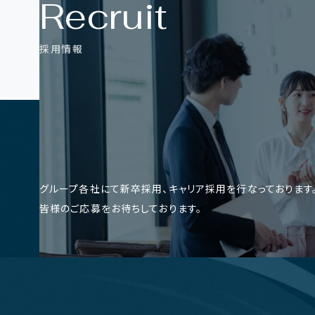
R
e
c
r
u
i
t
採
用
情
報
グループ各社にて新卒採用、キャリア採用を行なっております
皆様のご応募をお待ちしております。