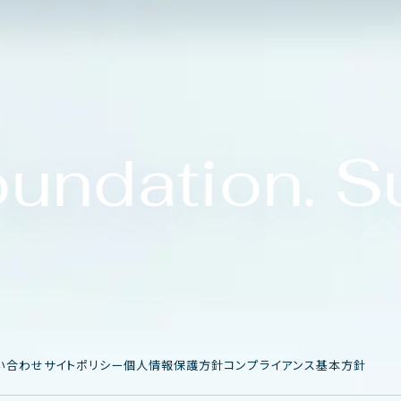
undation. Su
い
合
わ
せ
サ
イ
ト
ポ
リ
シ
ー
個
人
情
報
保
護
方
針
コ
ン
プ
ラ
イ
ア
ン
ス
基
本
方
針