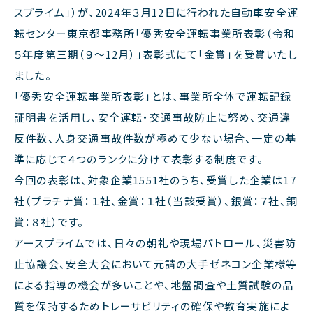
スプライム」）が、2024年３月12日に行われた自動車安全運
転センター東京都事務所「優秀安全運転事業所表彰（令和
５年度第三期（９～12月）」表彰式にて「金賞」を受賞いたし
ました。
「優秀安全運転事業所表彰」とは、事業所全体で運転記録
証明書を活用し、安全運転・交通事故防止に努め、交通違
反件数、人身交通事故件数が極めて少ない場合、一定の基
準に応じて４つのランクに分けて表彰する制度です。
今回の表彰は、対象企業1551社のうち、受賞した企業は17
社（プラチナ賞：１社、金賞：１社（当該受賞）、銀賞：７社、銅
賞：８社）です。
アースプライムでは、日々の朝礼や現場パトロール、災害防
止協議会、安全大会において元請の大手ゼネコン企業様等
による指導の機会が多いことや、地盤調査や土質試験の品
質を保持するためトレーサビリティの確保や教育実施によ